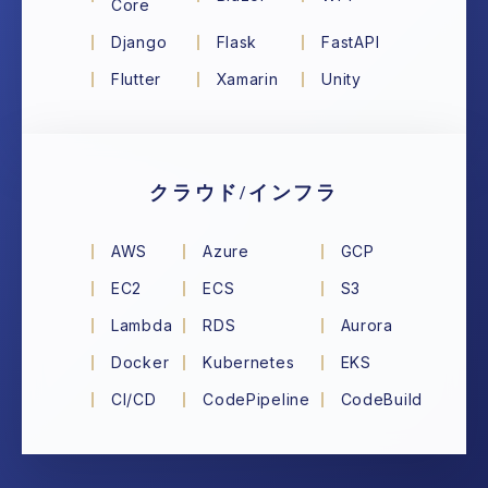
Core
Django
Flask
FastAPI
Flutter
Xamarin
Unity
クラウド/インフラ
AWS
Azure
GCP
EC2
ECS
S3
Lambda
RDS
Aurora
Docker
Kubernetes
EKS
CI/CD
CodePipeline
CodeBuild