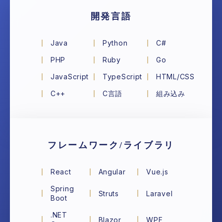
開発言語
Java
Python
C#
PHP
Ruby
Go
JavaScript
TypeScript
HTML/CSS
C++
C言語
組み込み
フレームワーク/ライブラリ
React
Angular
Vue.js
Spring
Struts
Laravel
Boot
.NET
Blazor
WPF